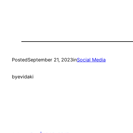
Posted
September 21, 2023
in
Social Media
by
evidaki