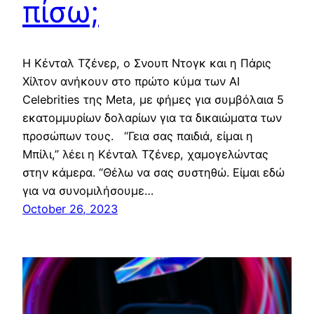
πίσω;
Η Κένταλ Τζένερ, ο Σνουπ Ντογκ και η Πάρις
Χίλτον ανήκουν στο πρώτο κύμα των AI
Celebrities της Meta, με φήμες για συμβόλαια 5
εκατομμυρίων δολαρίων για τα δικαιώματα των
προσώπων τους. “Γεια σας παιδιά, είμαι η
Μπίλι,” λέει η Κένταλ Τζένερ, χαμογελώντας
στην κάμερα. “Θέλω να σας συστηθώ. Είμαι εδώ
για να συνομιλήσουμε…
October 26, 2023