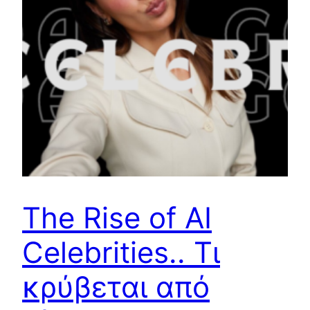
The Rise of AI
Celebrities.. Τι
κρύβεται από