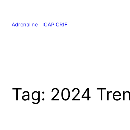
Skip
to
content
Adrenaline | ICAP CRIF
Tag:
2024 Tre