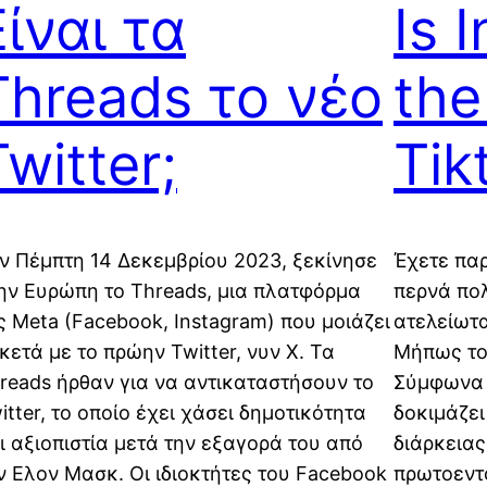
Είναι τα
Is 
Threads το νέο
the
Twitter;
Tik
ν Πέμπτη 14 Δεκεμβρίου 2023, ξεκίνησε
Έχετε παρ
ην Ευρώπη το Threads, μια πλατφόρμα
περνά πο
ς Meta (Facebook, Instagram) που μοιάζει
ατελείωτα
κετά με το πρώην Twitter, νυν X. Τα
Μήπως το 
reads ήρθαν για να αντικαταστήσουν το
Σύμφωνα 
itter, το οποίο έχει χάσει δημοτικότητα
δοκιμάζει
ι αξιοπιστία μετά την εξαγορά του από
διάρκειας
ν Ελον Μασκ. Οι ιδιοκτήτες του Facebook
πρωτοεντ