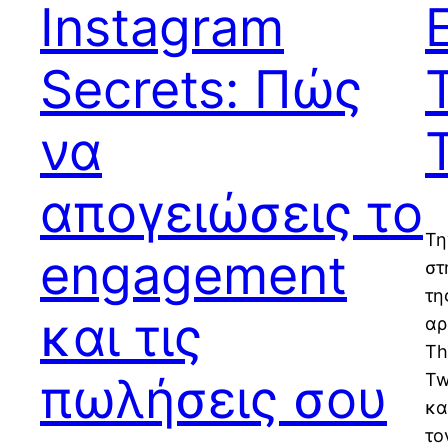
Instagram
Secrets: Πώς
να
απογειώσεις το
Τη
engagement
στ
τη
και τις
αρ
Th
πωλήσεις σου
Tw
κα
το