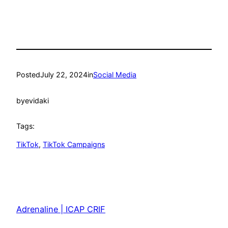
Posted
July 22, 2024
in
Social Media
by
evidaki
Tags:
TikTok
, 
TikTok Campaigns
Adrenaline | ICAP CRIF